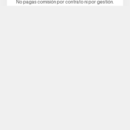
No pagas comisión por contrato ni por gestión.
Lo que acordamos es lo que recibes.
Primer pago en menos de 15 días
Una vez firmado el contrato, coordinamos
entrega y primer pago sin esperar a encontrar
inquilino.